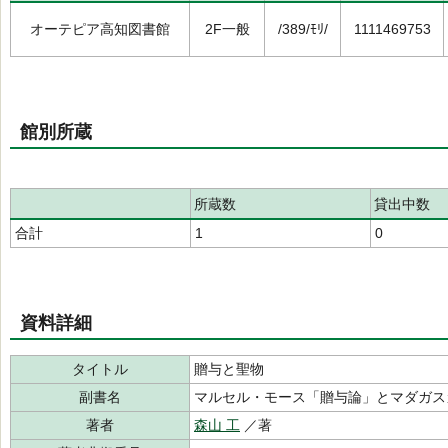
オーテピア高知図書館
2F一般
/389/ﾓﾘ/
1111469753
館別所蔵
所蔵数
貸出中数
合計
1
0
資料詳細
タイトル
贈与と聖物
副書名
マルセル・モース「贈与論」とマダガス
著者
森山 工
／著