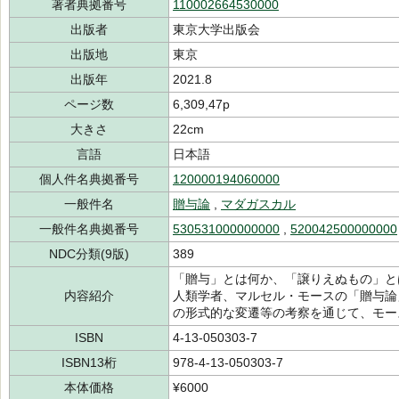
著者典拠番号
110002664530000
出版者
東京大学出版会
出版地
東京
出版年
2021.8
ページ数
6,309,47p
大きさ
22cm
言語
日本語
個人件名典拠番号
120000194060000
一般件名
贈与論
,
マダガスカル
一般件名典拠番号
530531000000000
,
520042500000000
NDC分類(9版)
389
「贈与」とは何か、「譲りえぬもの」と
内容紹介
人類学者、マルセル・モースの「贈与論
の形式的な変遷等の考察を通じて、モー
ISBN
4-13-050303-7
ISBN13桁
978-4-13-050303-7
本体価格
¥6000