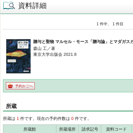
資料詳細
1 件中、 1 件目
贈与と聖物 マルセル・モース「贈与論」とマダガス
森山 工／著
東京大学出版会 2021.8
予約かごへ
所蔵
所蔵は
1
件です。現在の予約件数は
0
件です。
所蔵館
所蔵場所
請求記号
資料コード