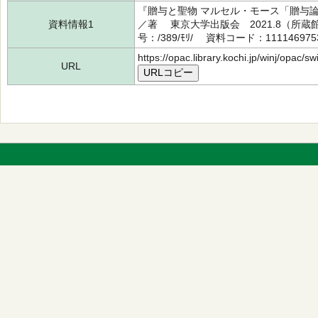
『贈与と聖物 マルセル・モース「贈与
資料情報1
／著 東京大学出版会 2021.8（所
号：/389/ﾓﾘ/ 資料コード：11114697
https://opac.library.kochi.jp/winj/opac/
URL
URLコピー