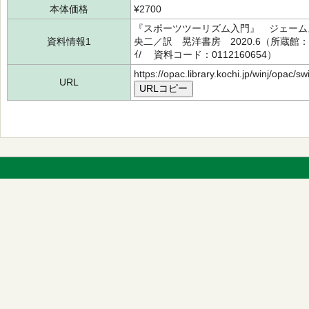
本体価格
¥2700
『スポーツツーリズム入門』 ジェームス
資料情報1
央二／訳 晃洋書房 2020.6（所蔵館
ｲ/ 資料コード：0112160654）
https://opac.library.kochi.jp/winj/opac/
URL
URLコピー