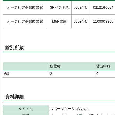
オーテピア高知図書館
3Fビジネス
/689/ﾊｲ/
0112160654
オーテピア高知図書館
M5F書庫
/689/ﾊｲ/
1109909968
館別所蔵
所蔵数
貸出中数
合計
2
0
資料詳細
タイトル
スポーツツーリズム入門