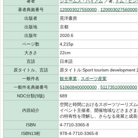
著者
ジェームス・ハイアム
／著,
トム・ヒン
著者典拠番号
120003027550000
,
120003027560000
出版者
晃洋書房
出版地
京都
出版年
2020.6
ページ数
4,215p
大きさ
22cm
言語
日本語
原タイトル、言語
原タイトル:Sport tourism developm
一般件名
観光事業
,
スポーツ産業
一般件名典拠番号
510608400000000
,
511735100000000
NDC分類(9版)
689
空間と時間におけるスポーツツーリズム
内容紹介
イベント主催者、開催地域などさまざま
の特有性を理解し、さらなる発展と成長
ISBN
4-7710-3365-8
ISBN13桁
978-4-7710-3365-8