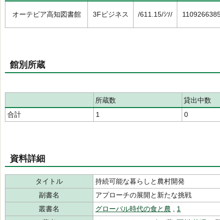
オーテピア高知図書館
3Fビジネス
/611.15/ｼｿ/
110926638
館別所蔵
所蔵数
貸出中数
合計
1
0
資料詳細
タイトル
持続可能な暮らしと農村開発
副書名
アプローチの展開と新たな挑戦
叢書名
グローバル時代の食と農
,
1