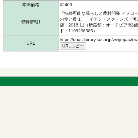
本体価格
¥2400
『持続可能な暮らしと農村開発 アプロ
の食と農 1） イアン・スクーンズ／著, 
資料情報1
店 2018.11（所蔵館：オーテピア高知図
ド：1109266385）
https://opac.library.kochi.jp/winj/opac/
URL
URLコピー