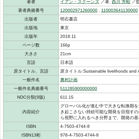
著者
イアン・スクーンズ
／著,
西川 芳昭
／監
著者典拠番号
120002971260000
,
110003641130000
出版者
明石書店
出版地
東京
出版年
2018.11
ページ数
166p
大きさ
21cm
言語
日本語
原タイトル、言語
原タイトル:Sustainable livelihoods and r
一般件名
農村計画
一般件名典拠番号
511285900000000
NDC分類(9版)
611.15
グローバル化が進む中で大きな転換期を
内容紹介
き起こさない持続可能な開発を目指すの
ら視野に入れるべき分野まで、開発の基
ISBN
4-7503-4744-8
ISBN13桁
978-4-7503-4744-8