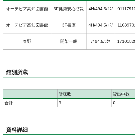
オーテピア高知図書館
3F健康安心防災
4H/494.5/ｺｸ/
0111791
オーテピア高知図書館
3F書庫
4H/494.5/ｺｸ/
1108970
春野
開架一般
/494.5/ｺｸ/
1710182
館別所蔵
所蔵数
貸出中数
合計
3
0
資料詳細