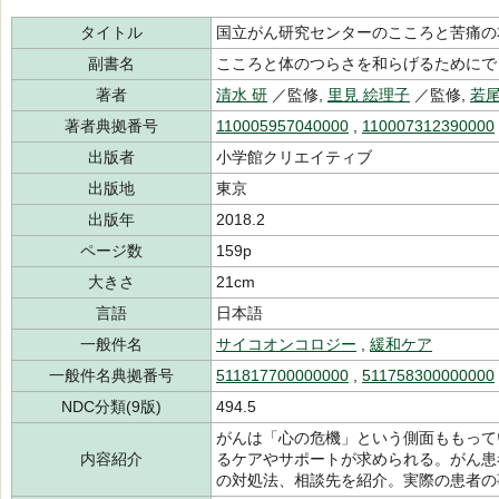
タイトル
国立がん研究センターのこころと苦痛の
副書名
こころと体のつらさを和らげるためにで
著者
清水 研
／監修,
里見 絵理子
／監修,
若尾
著者典拠番号
110005957040000
,
110007312390000
出版者
小学館クリエイティブ
出版地
東京
出版年
2018.2
ページ数
159p
大きさ
21cm
言語
日本語
一般件名
サイコオンコロジー
,
緩和ケア
一般件名典拠番号
511817700000000
,
511758300000000
NDC分類(9版)
494.5
がんは「心の危機」という側面ももって
内容紹介
るケアやサポートが求められる。がん患
の対処法、相談先を紹介。実際の患者の