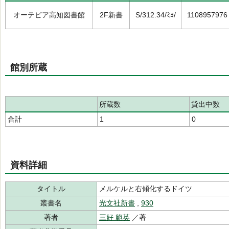
オーテピア高知図書館
2F新書
S/312.34/ﾐﾖ/
1108957976
館別所蔵
所蔵数
貸出中数
合計
1
0
資料詳細
タイトル
メルケルと右傾化するドイツ
叢書名
光文社新書
,
930
著者
三好 範英
／著