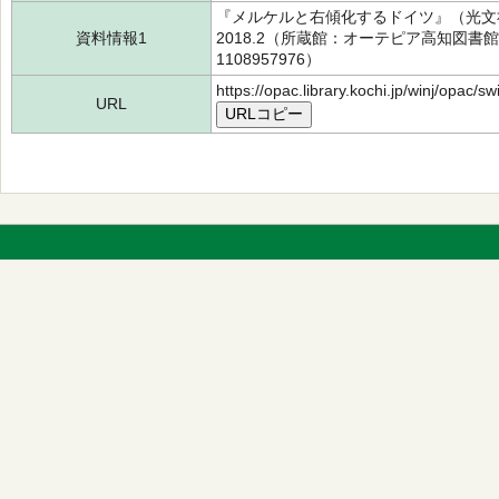
『メルケルと右傾化するドイツ』（光文
資料情報1
2018.2（所蔵館：オーテピア高知図書館 
1108957976）
https://opac.library.kochi.jp/winj/opac/
URL
URLコピー