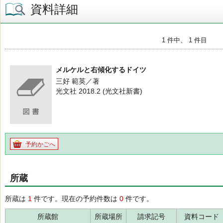
資料詳細
1 件中、 1 件目
メルケルと右傾化するドイツ
三好 範英／著
光文社 2018.2 (光文社新書)
予約かごへ
所蔵
所蔵は
1
件です。現在の予約件数は
0
件です。
所蔵館
所蔵場所
請求記号
資料コード