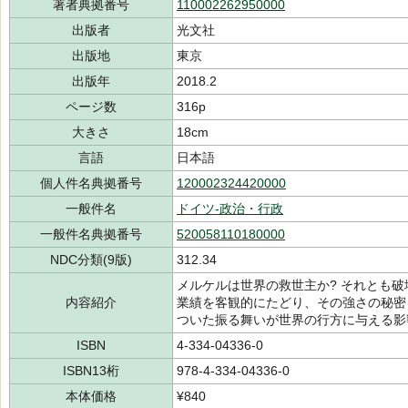
著者典拠番号
110002262950000
出版者
光文社
出版地
東京
出版年
2018.2
ページ数
316p
大きさ
18cm
言語
日本語
個人件名典拠番号
120002324420000
一般件名
ドイツ-政治・行政
一般件名典拠番号
520058110180000
NDC分類(9版)
312.34
メルケルは世界の救世主か? それとも破
内容紹介
業績を客観的にたどり、その強さの秘密
ついた振る舞いが世界の行方に与える影
ISBN
4-334-04336-0
ISBN13桁
978-4-334-04336-0
本体価格
¥840