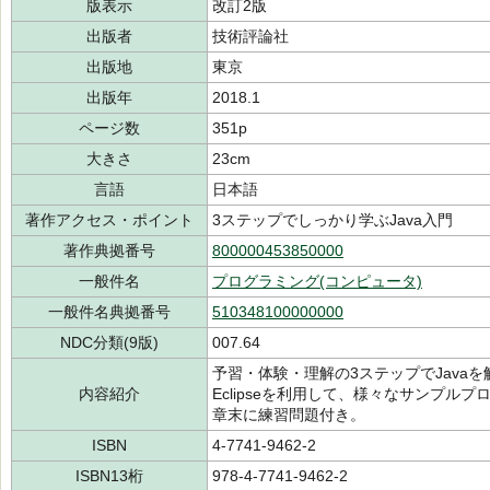
版表示
改訂2版
出版者
技術評論社
出版地
東京
出版年
2018.1
ページ数
351p
大きさ
23cm
言語
日本語
著作アクセス・ポイント
3ステップでしっかり学ぶJava入門
著作典拠番号
800000453850000
一般件名
プログラミング(コンピュータ)
一般件名典拠番号
510348100000000
NDC分類(9版)
007.64
予習・体験・理解の3ステップでJavaを解説。JDK
内容紹介
Eclipseを利用して、様々なサンプル
章末に練習問題付き。
ISBN
4-7741-9462-2
ISBN13桁
978-4-7741-9462-2