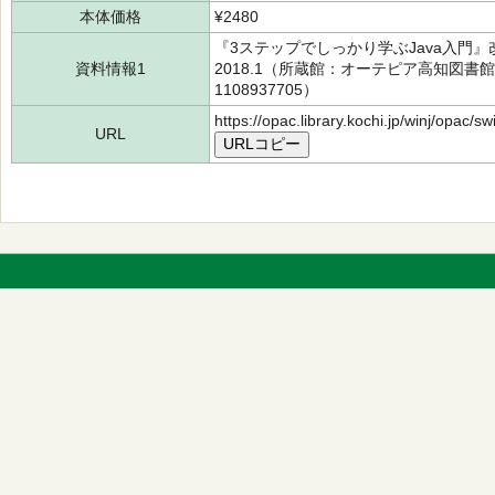
本体価格
¥2480
『3ステップでしっかり学ぶJava入
資料情報1
2018.1（所蔵館：オーテピア高知図書館 
1108937705）
https://opac.library.kochi.jp/winj/opac/
URL
URLコピー