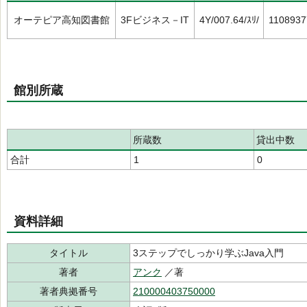
オーテピア高知図書館
3Fビジネス－IT
4Y/007.64/ｽﾘ/
1108937
館別所蔵
所蔵数
貸出中数
合計
1
0
資料詳細
タイトル
3ステップでしっかり学ぶJava入門
著者
アンク
／著
著者典拠番号
210000403750000