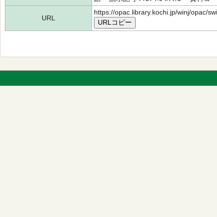
https://opac.library.kochi.jp/winj/opac/
URL
URLコピー