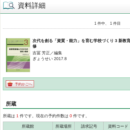
資料詳細
1 件中、 1 件目
次代を創る「資質・能力」を育む学校づくり 3 新教
修
吉冨 芳正／編集
ぎょうせい 2017.8
予約かごへ
所蔵
所蔵は
1
件です。現在の予約件数は
0
件です。
所蔵館
所蔵場所
請求記号
資料コード