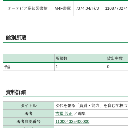
オーテピア高知図書館
M4F書庫
/374.04/ｼﾀ/3
1108773274
館別所蔵
所蔵数
貸出中数
合計
1
0
資料詳細
タイトル
次代を創る「資質・能力」を育む学校づく
著者
吉冨 芳正
／編集
著者典拠番号
110004325400000