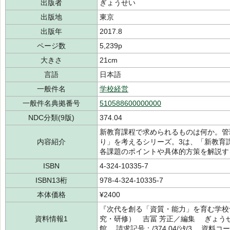
出版者
ぎょうせい
出版地
東京
出版年
2017.8
ページ数
5,239p
大きさ
21cm
言語
日本語
一般件名
学校経営
一般件名典拠番号
510588600000000
NDC分類(9版)
374.04
新教育課程で求められるものは何か。管
内容紹介
り」を考えるシリーズ。3は、「新教育
各課題のポイントや具体的方策を解説す
ISBN
4-324-10335-7
ISBN13桁
978-4-324-10335-7
本体価格
¥2400
『次代を創る「資質・能力」を育む学校づ
資料情報1
究・研修） 吉冨 芳正／編集 ぎょうせ
館 請求記号：/374.04/ｼﾀ/3 資料コー