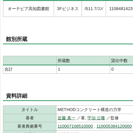
オーテピア高知図書館
3Fビジネス
/511.7/ｺﾝ/
1108481423
館別所蔵
所蔵数
貸出中数
合計
1
0
資料詳細
タイトル
METHODコンクリート構造の力学
著者
近藤 真一
／著,
宇治 公隆
／監修
著者典拠番号
110007108510000
,
110005384120000