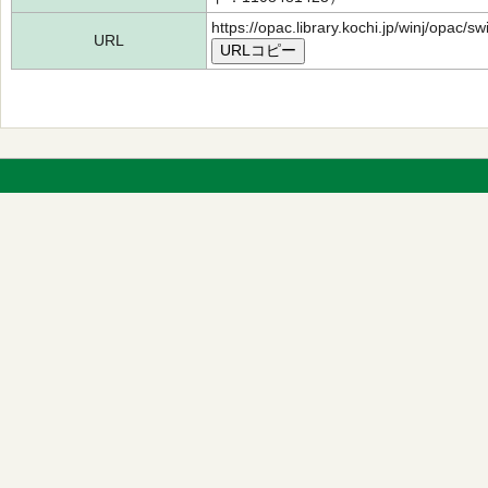
https://opac.library.kochi.jp/winj/opac/
URL
URLコピー