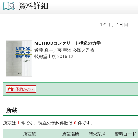
資料詳細
1 件中、 1 件目
METHODコンクリート構造の力学
近藤 真一／著 宇治 公隆／監修
技報堂出版 2016.12
予約かごへ
所蔵
所蔵は
1
件です。現在の予約件数は
0
件です。
所蔵館
所蔵場所
請求記号
資料コード