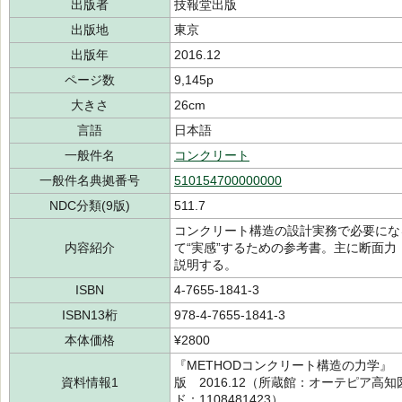
出版者
技報堂出版
出版地
東京
出版年
2016.12
ページ数
9,145p
大きさ
26cm
言語
日本語
一般件名
コンクリート
一般件名典拠番号
510154700000000
NDC分類(9版)
511.7
コンクリート構造の設計実務で必要にな
内容紹介
て“実感”するための参考書。主に断面
説明する。
ISBN
4-7655-1841-3
ISBN13桁
978-4-7655-1841-3
本体価格
¥2800
『METHODコンクリート構造の力学』 
資料情報1
版 2016.12（所蔵館：オーテピア高知図
ド：1108481423）