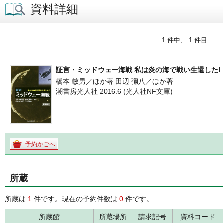
資料詳細
1 件中、 1 件目
証言・ミッドウェー海戦 私は炎の海で戦い生還した!
橋本 敏男／ほか著 田辺 彌八／ほか著
潮書房光人社 2016.6 (光人社NF文庫)
予約かごへ
所蔵
所蔵は
1
件です。現在の予約件数は
0
件です。
所蔵館
所蔵場所
請求記号
資料コード