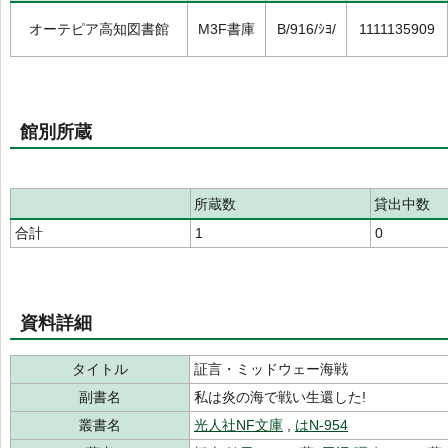
オーテピア高知図書館
M3F書庫
B/916/ｼﾖ/
1111135909
館別所蔵
所蔵数
貸出中数
合計
1
0
資料詳細
タイトル
証言・ミッドウェー海戦
副書名
私は炎の海で戦い生還した!
叢書名
光人社NF文庫
,
はN-954