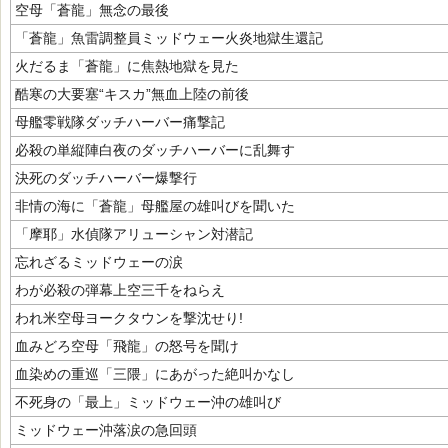
空母「蒼龍」無念の最後
「蒼龍」魚雷調整員ミッドウェー火炎地獄生還記
火だるま「蒼龍」に焦熱地獄を見た
酷寒の大要塞“キスカ”無血上陸の前後
母艦零戦隊ダッチハーバー痛撃記
必殺の単縦陣白夜のダッチハーバーに乱舞す
決死のダッチハーバー爆撃行
非情の海に「蒼龍」母艦屋の雄叫びを聞いた
「摩耶」水偵隊アリューシャン対潜記
忘れざるミッドウェーの涙
わが必殺の弾幕上空三千をねらえ
われ米空母ヨークタウンを撃沈せり!
血みどろ空母「飛龍」の怒号を聞け
血染めの重巡「三隈」にあがった絶叫かなし
不死身の「最上」ミッドウェー沖の雄叫び
ミッドウェー沖落涙の急回頭