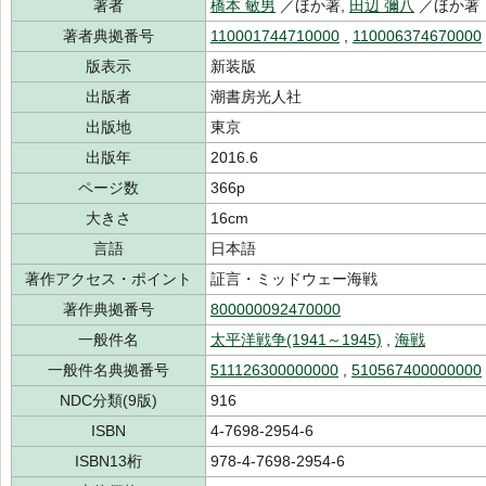
著者
橋本 敏男
／ほか著,
田辺 彌八
／ほか
著者典拠番号
110001744710000
,
110006374670000
版表示
新装版
出版者
潮書房光人社
出版地
東京
出版年
2016.6
ページ数
366p
大きさ
16cm
言語
日本語
著作アクセス・ポイント
証言・ミッドウェー海戦
著作典拠番号
800000092470000
一般件名
太平洋戦争(1941～1945)
,
海戦
一般件名典拠番号
511126300000000
,
510567400000000
NDC分類(9版)
916
ISBN
4-7698-2954-6
ISBN13桁
978-4-7698-2954-6