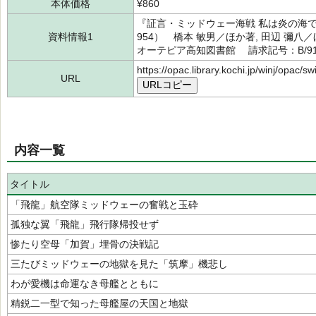
本体価格
¥860
『証言・ミッドウェー海戦 私は炎の海で戦
資料情報1
954） 橋本 敏男／ほか著, 田辺 彌八
オーテピア高知図書館 請求記号：B/916/
https://opac.library.kochi.jp/winj/opac/
URL
URLコピー
内容一覧
タイトル
「飛龍」航空隊ミッドウェーの奮戦と玉砕
孤独な翼「飛龍」飛行隊帰投せず
惨たり空母「加賀」埋骨の決戦記
三たびミッドウェーの地獄を見た「筑摩」機悲し
わが愛機は命運なき母艦とともに
精鋭二一型で知った母艦屋の天国と地獄