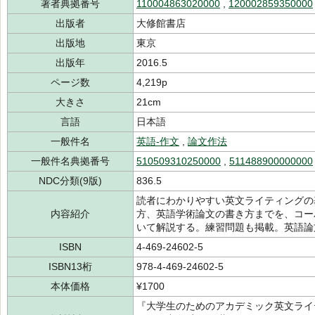
著者典拠番号
110004863020000
,
120002859350000
出版者
大修館書店
出版地
東京
出版年
2016.5
ページ数
4,219p
大きさ
21cm
言語
日本語
一般件名
英語-作文
,
論文作法
一般件名典拠番号
510509310250000
,
511488900000000
NDC分類(9版)
836.5
読者にわかりやすい英文ライティングの
内容紹介
方、英語学術論文の書き方までを、コー
いて解説する。練習問題も掲載。英語論
ISBN
4-469-24602-5
ISBN13桁
978-4-469-24602-5
本体価格
¥1700
『大学生のためのアカデミック英文ライ