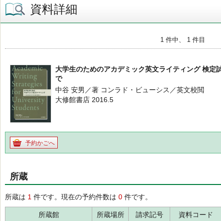
資料詳細
1 件中、 1 件目
大学生のためのアカデミック英文ライティング 検定
で
中谷 安男／著 コンラド・ビューシス／英文校閲
大修館書店 2016.5
予約かごへ
所蔵
所蔵は
1
件です。現在の予約件数は
0
件です。
所蔵館
所蔵場所
請求記号
資料コード