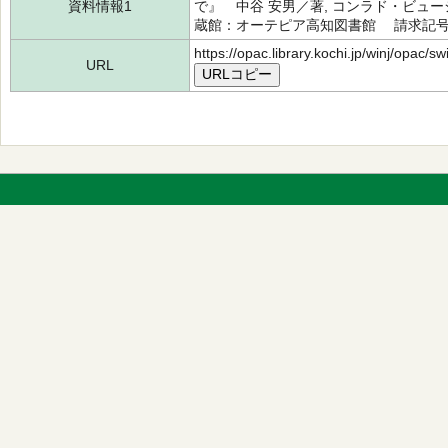
資料情報1
で』 中谷 安男／著, コンラド・ビュー
蔵館：オーテピア高知図書館 請求記号：/83
https://opac.library.kochi.jp/winj/opac/
URL
URLコピー