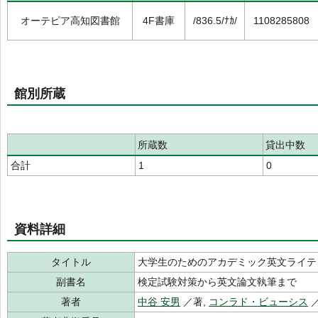
オーテピア高知図書館
4F書庫
/836.5/ﾅｶ/
1108285808
館別所蔵
所蔵数
貸出中数
合計
1
0
資料詳細
タイトル
大学生のためのアカデミック英文ライテ
副書名
検定試験対策から英文論文執筆まで
著者
中谷 安男
／著,
コンラド・ビューシス