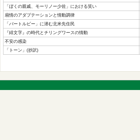
「ぼくの親戚、モーリノー少佐」における笑い
扇情のアダプテーションと情動調律
「バートルビー」に潜む北米先住民
『緋文字』の時代とチリングワースの情動
不安の感染
「トーン」(抄訳)