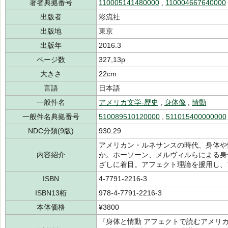
著者典拠番号
110005141480000
,
110004667640000
出版者
彩流社
出版地
東京
出版年
2016.3
ページ数
327,13p
大きさ
22cm
言語
日本語
一般件名
アメリカ文学-歴史
,
身体像
,
情動
一般件名典拠番号
510089510120000
,
511015400000000
NDC分類(9版)
930.29
アメリカン・ルネサンスの時代、身体や
内容紹介
か。ホーソーン、メルヴィルらによる身
ざしに着目。アフェクト理論を援用し、
ISBN
4-7791-2216-3
ISBN13桁
978-4-7791-2216-3
本体価格
¥3800
『身体と情動 アフェクトで読むアメリカ