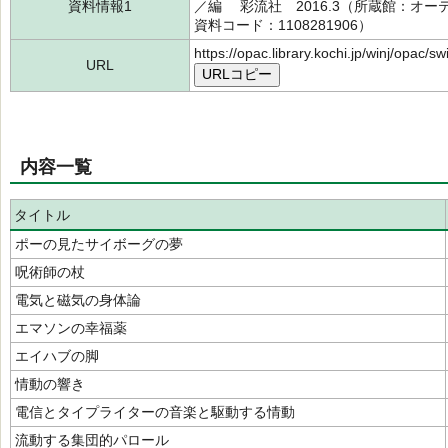
資料情報1
／編 彩流社 2016.3（所蔵館：オーテ
資料コード：1108281906）
https://opac.library.kochi.jp/winj/opac/
URL
URLコピー
内容一覧
タイトル
ポーの見たサイボーグの夢
呪術師の杖
電気と磁気の身体論
エマソンの幸福薬
エイハブの脚
情動の響き
電信とタイプライターの音楽と駆動する情動
流動する集団的パロール