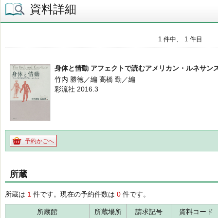
資料詳細
1 件中、 1 件目
身体と情動 アフェクトで読むアメリカン・ルネサン
竹内 勝徳／編 高橋 勤／編
彩流社 2016.3
予約かごへ
所蔵
所蔵は
1
件です。現在の予約件数は
0
件です。
所蔵館
所蔵場所
請求記号
資料コード