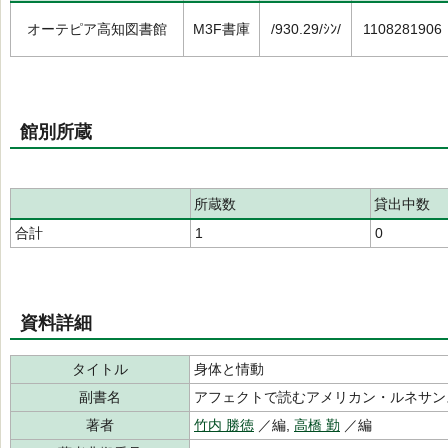
オーテピア高知図書館
M3F書庫
/930.29/ｼﾝ/
1108281906
館別所蔵
所蔵数
貸出中数
合計
1
0
資料詳細
タイトル
身体と情動
副書名
アフェクトで読むアメリカン・ルネサン
著者
竹内 勝徳
／編,
高橋 勤
／編