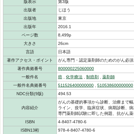
版表示
第3版
出版者
じほう
出版地
東京
出版年
2016.1
ページ数
8,499p
大きさ
26cm
言語
日本語
著作アクセス・ポイント
がん専門・認定薬剤師のためのがん必須
著作典拠番号
800000225060000
一般件名
癌
,
化学療法
,
制癌剤
,
薬剤師
一般件名典拠番号
511526400000000
,
510538600000000
NDC分類(9版)
494.53
がんの基礎的事項から診断、治療まで幅
内容紹介
ライン、疫学、臨床症状、病期診断、病
専門薬剤師試験に即した例題、抗がん薬
ISBN
4-8407-4780-6
ISBN13桁
978-4-8407-4780-6