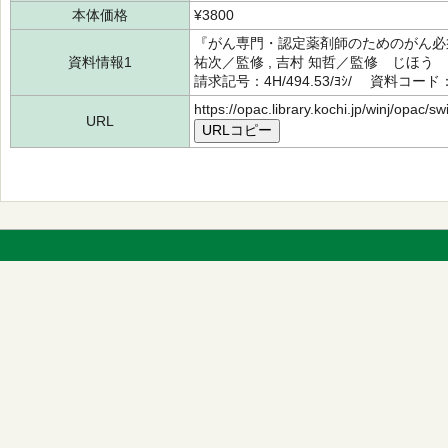
本体価格
¥3800
『がん専門・認定薬剤師のためのがん必須
資料情報1
祐次／監修 , 吉村 知哲／監修 じほう
請求記号：4H/494.53/ﾖｼ/ 資料コード：
https://opac.library.kochi.jp/winj/opac/
URL
URLコピー