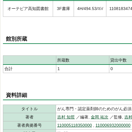
オーテピア高知図書館
3F書庫
4H/494.53/ﾖｼ/
110818347
館別所蔵
所蔵数
貸出中数
合計
1
0
資料詳細
タイトル
がん専門・認定薬剤師のためのがん必須
著者
吉村 知哲
／編著,
金岡 祐次
／監修,
吉村
著者典拠番号
110005118350000
,
110006932000000