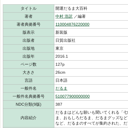
タイトル
開運だるま大百科
著者
中村 浩訳
／編著
著者典拠番号
110004876220000
版表示
新装版
出版者
日貿出版社
出版地
東京
出版年
2016.1
ページ数
127p
大きさ
26cm
言語
日本語
一般件名
だるま
一般件名典拠番号
510077900000000
NDC分類(9版)
387
だるまはどんな願いも聞いてくれる「七
内容紹介
ま、おもしろだるま、だるまグッズなど
など、だるまのすべてが集約された、だ