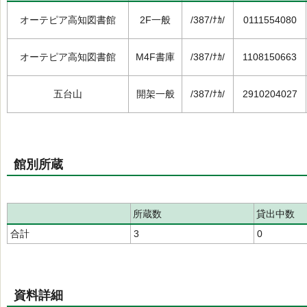
オーテピア高知図書館
2F一般
/387/ﾅｶ/
0111554080
オーテピア高知図書館
M4F書庫
/387/ﾅｶ/
1108150663
五台山
開架一般
/387/ﾅｶ/
2910204027
館別所蔵
所蔵数
貸出中数
合計
3
0
資料詳細