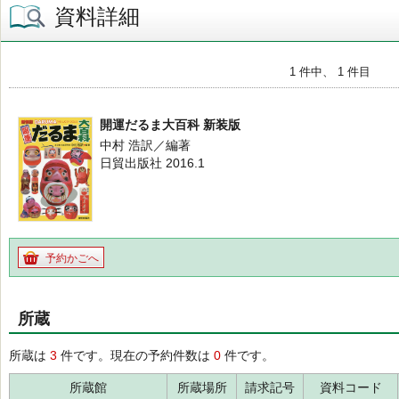
資料詳細
1 件中、 1 件目
開運だるま大百科 新装版
中村 浩訳／編著
日貿出版社 2016.1
予約かごへ
所蔵
所蔵は
3
件です。現在の予約件数は
0
件です。
所蔵館
所蔵場所
請求記号
資料コード