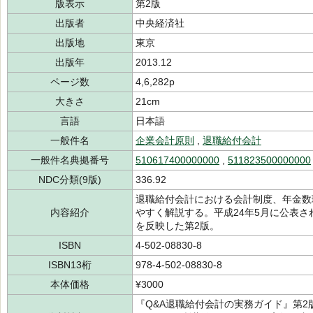
版表示
第2版
出版者
中央経済社
出版地
東京
出版年
2013.12
ページ数
4,6,282p
大きさ
21cm
言語
日本語
一般件名
企業会計原則
,
退職給付会計
一般件名典拠番号
510617400000000
,
511823500000000
NDC分類(9版)
336.92
退職給付会計における会計制度、年金数
内容紹介
やすく解説する。平成24年5月に公表
を反映した第2版。
ISBN
4-502-08830-8
ISBN13桁
978-4-502-08830-8
本体価格
¥3000
『Q&A退職給付会計の実務ガイド』第