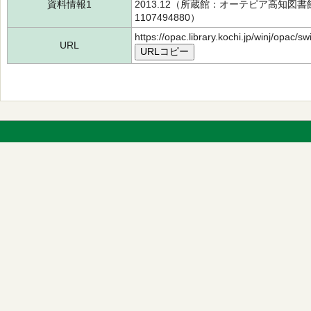
資料情報1
2013.12（所蔵館：オーテピア高知図書館
1107494880）
https://opac.library.kochi.jp/winj/opac/
URL
URLコピー