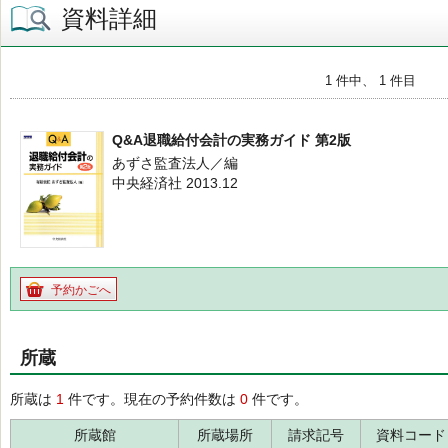
資料詳細
1 件中、 1 件目
Q&A退職給付会計の実務ガイド 第2版
あずさ監査法人／編
中央経済社 2013.12
予約かごへ
所蔵
所蔵は
1
件です。現在の予約件数は
0
件です。
所蔵館
所蔵場所
請求記号
資料コード