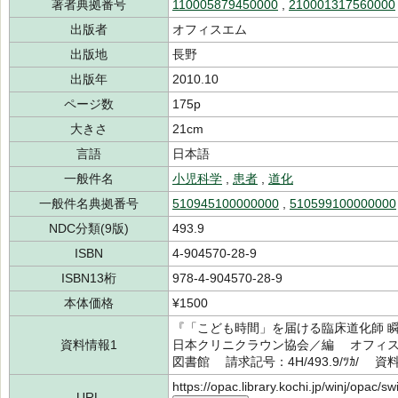
著者典拠番号
110005879450000
,
210001317560000
出版者
オフィスエム
出版地
長野
出版年
2010.10
ページ数
175p
大きさ
21cm
言語
日本語
一般件名
小児科学
,
患者
,
道化
一般件名典拠番号
510945100000000
,
510599100000000
NDC分類(9版)
493.9
ISBN
4-904570-28-9
ISBN13桁
978-4-904570-28-9
本体価格
¥1500
『「こども時間」を届ける臨床道化師 瞬
資料情報1
日本クリニクラウン協会／編 オフィスエ
図書館 請求記号：4H/493.9/ﾂｶ/ 資料
https://opac.library.kochi.jp/winj/opac/
URL