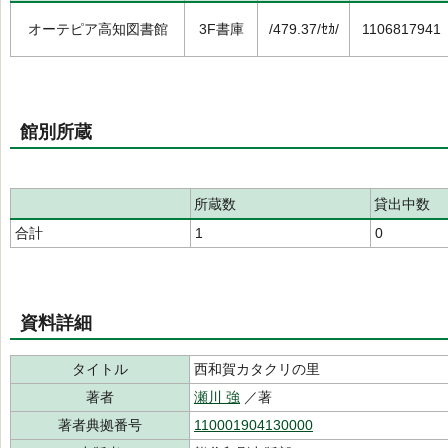
オーテピア高知図書館
3F書庫
/479.37/ｾｶ/
1106817941
館別所蔵
所蔵数
貸出中数
合計
1
0
資料詳細
タイトル
西和賀カタクリの里
著者
瀬川 強
／著
著者典拠番号
110001904130000