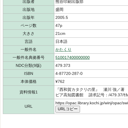
出版者
熊谷印刷出版部
出版地
盛岡
出版年
2005.5
ページ数
47p
大きさ
21cm
言語
日本語
一般件名
かたくり
一般件名典拠番号
510017400000000
NDC分類(9版)
479.373
ISBN
4-87720-287-0
本体価格
¥762
『西和賀カタクリの里』 瀬川 強／著 
資料情報1
ピア高知図書館 請求記号：/479.37/ｾｶ
https://opac.library.kochi.jp/winj/opac/
URL
URLコピー