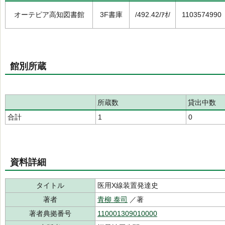
オーテピア高知図書館
3F書庫
/492.42/ｱｵ/
1103574990
館別所蔵
所蔵数
貸出中数
合計
1
0
資料詳細
タイトル
医用X線装置発達史
著者
青柳 泰司
／著
著者典拠番号
110001309010000