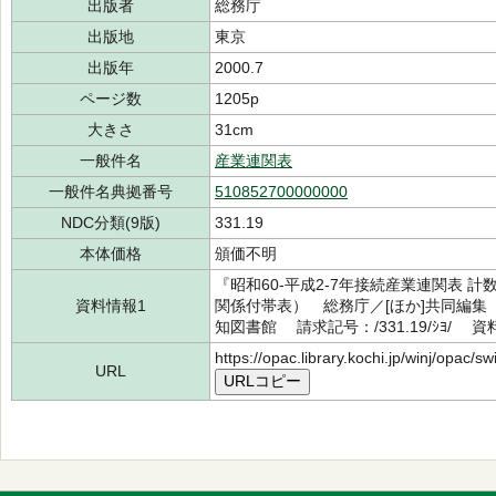
出版者
総務庁
出版地
東京
出版年
2000.7
ページ数
1205p
大きさ
31cm
一般件名
産業連関表
一般件名典拠番号
510852700000000
NDC分類(9版)
331.19
本体価格
頒価不明
『昭和60-平成2-7年接続産業連関表 計数
資料情報1
関係付帯表） 総務庁／[ほか]共同編集 
知図書館 請求記号：/331.19/ｼﾖ/ 資料
https://opac.library.kochi.jp/winj/opac/
URL
URLコピー