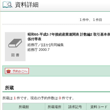
資料詳細
1 件中、 1 件目
昭和60-平成2-7年接続産業連関表 計数編2 取引基本表
係付帯表
総務庁／[ほか]共同編集
総務庁 2000.7
予約かごへ
所蔵
所蔵は
1
件です。現在の予約件数は
0
件です。
所蔵館
所蔵場所
請求記号
資料コード