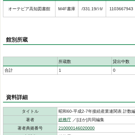
オーテピア高知図書館
M4F書庫
/331.19/ｼﾖ/
1103667943
館別所蔵
所蔵数
貸出中数
合計
1
0
資料詳細
タイトル
昭和60-平成2-7年接続産業連関表 計数編
著者
総務庁
／[ほか]共同編集
著者典拠番号
210000146020000