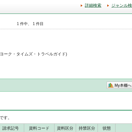
詳細検索
ジャンル検
1 件中、 1 件目
ニューヨーク・タイムズ・トラベルガイド)
My本棚へ
です。
請求記号
資料コード
資料区分
持禁区分
状態