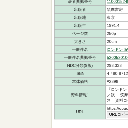
著者典拠番号
110001524
出版者
筑摩書房
出版地
東京
出版年
1991.4
ページ数
250p
大きさ
20cm
一般件名
ロンドン-
一般件名典拠番号
520052010
NDC分類(9版)
293.333
ISBN
4-480-8712
本体価格
¥2398
『ロンドン
資料情報1
／訳 筑摩書
ﾝ/ 資料コー
https://opa
URL
URLコピ