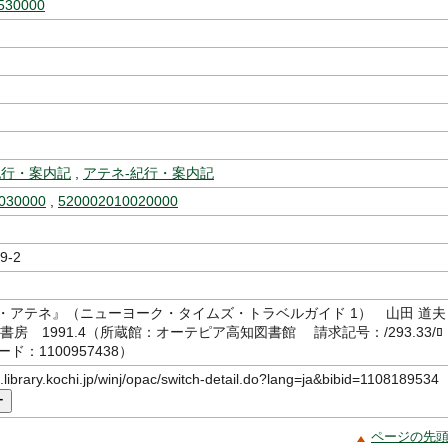
530000
紀行・案内記
,
アテネ-紀行・案内記
030000
,
520002010020000
9-2
・アテネ』（ニューヨーク・タイムズ・トラベルガイド 1） 山田 道夫
房 1991.4（所蔵館：オーテピア高知図書館 請求記号：/293.33/ﾛ
ド：1100957438）
c.library.kochi.jp/winj/opac/switch-detail.do?lang=ja&bibid=1108189534
ー
ページの先