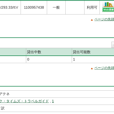
/293.33/ﾛﾝ/
1100957438
一般
利用可
ページの先
貸出中数
貸出可能数
0
1
ページの先
アテネ
ク・タイムズ・トラベルガイド
,
1
／訳