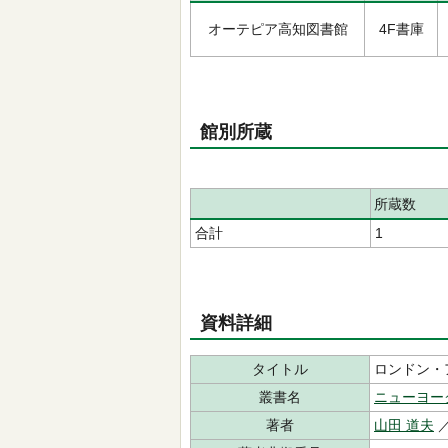
オーテピア高知図書館
4F書庫
館別所蔵
所蔵数
合計
1
資料詳細
タイトル
ロンドン・
叢書名
ニューヨー
著者
山田 道夫