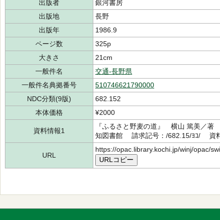
出版者
銀河書房
出版地
長野
出版年
1986.9
ページ数
325p
大きさ
21cm
一般件名
交通-長野県
一般件名典拠番号
510746621790000
NDC分類(9版)
682.152
本体価格
¥2000
『ふるさと野麦の道』 横山 篤美／著 
資料情報1
知図書館 請求記号：/682.15/ﾖｺ/ 資料
https://opac.library.kochi.jp/winj/opac/
URL
URLコピー