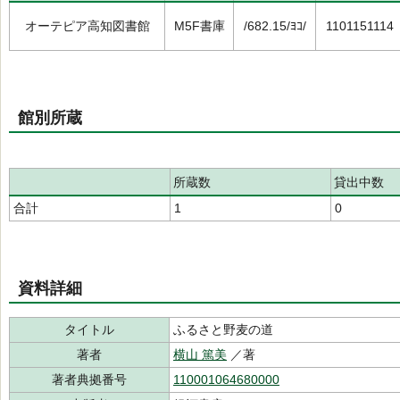
オーテピア高知図書館
M5F書庫
/682.15/ﾖｺ/
1101151114
館別所蔵
所蔵数
貸出中数
合計
1
0
資料詳細
タイトル
ふるさと野麦の道
著者
横山 篤美
／著
著者典拠番号
110001064680000