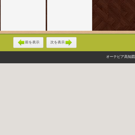
前を表示
次を表示
オーテピア高知図