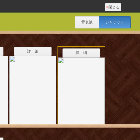
×
閉じる
背表紙
ジャケット
詳 細
詳 細