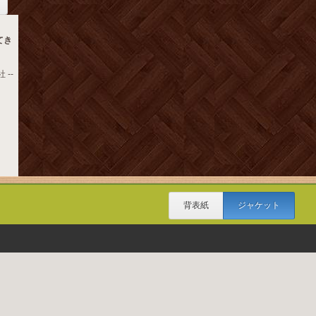
てき
 --
背表紙
ジャケット