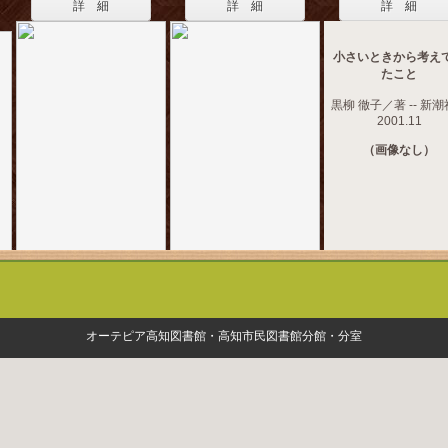
詳 細
詳 細
詳 細
小さいときから考え
たこと
黒柳 徹子／著 -- 新潮社
2001.11
（画像なし）
オーテピア高知図書館・高知市民図書館分館・分室