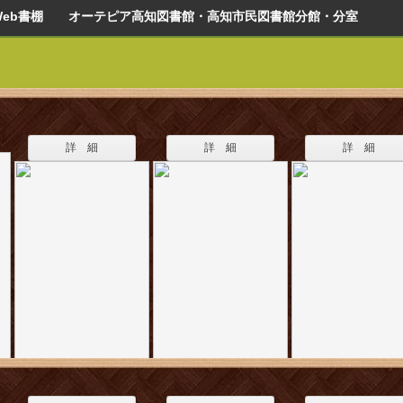
Web書棚 オーテピア高知図書館・高知市民図書館分館・分室
詳 細
詳 細
詳 細