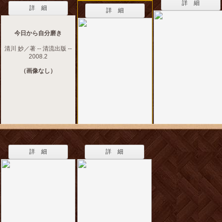
詳 細
詳 細
詳 細
今日から自分磨き
清川 妙／著 -- 清流出版 --
2008.2
（画像なし）
詳 細
詳 細