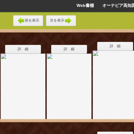
Web書棚 オーテピア高知
前を表示
次を表示
詳 細
詳 細
詳 細