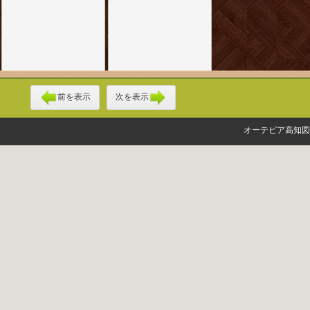
前を表示
次を表示
オーテピア高知図