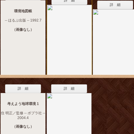
詳 細
詳 細
環境地図帳
-- ほるぷ出版 -- 1992.7
（画像なし）
詳 細
詳 細
考えよう地球環境 1
住 明正／監修 -- ポプラ社 --
2004.4
（画像なし）