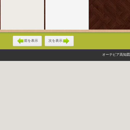
前を表示
次を表示
オーテピア高知図