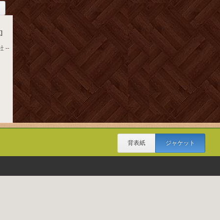
]
 --
背表紙
ジャケット