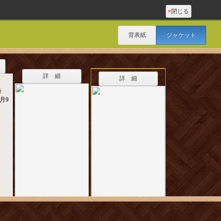
×
閉じる
背表紙
ジャケット
詳 細
詳 細
6号
月9
2