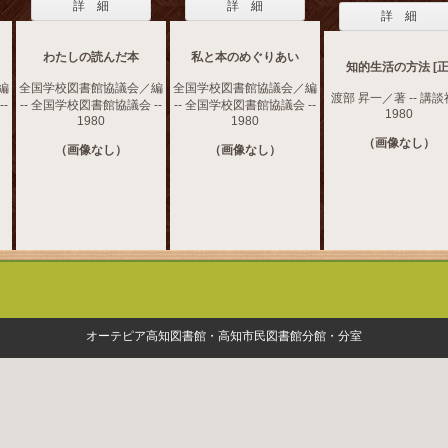
詳 細
詳 細
詳 細
わたしの読んだ本
私と本のめぐりあい
知的生活の方法 [正
編
全国学校図書館協議会／編
全国学校図書館協議会／編
渡部 昇一／著 -- 講談社
-
-- 全国学校図書館協議会 --
-- 全国学校図書館協議会 --
1980
1980
1980
（画像なし）
（画像なし）
（画像なし）
オーテピア高知図書館・高知市民図書館分館・分室