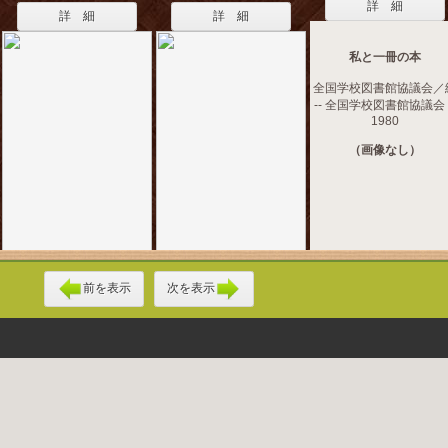
詳 細
詳 細
詳 細
私と一冊の本
全国学校図書館協議会／
-- 全国学校図書館協議会 -
1980
（画像なし）
前を表示
次を表示