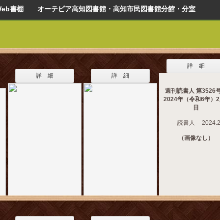
Web書棚 オーテピア高知図書館・高知市民図書館分館・分室
詳 細
詳 細
詳 細
週刊読書人 第352
2024年（令和6年）2
日
-- 読書人 -- 2024.
（画像なし）