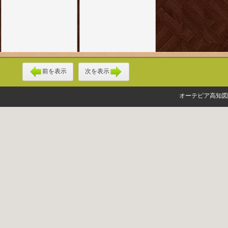
前を表示
次を表示
オーテピア高知図