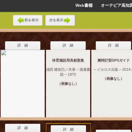
Web書棚 オーテピア高知
前を表示
次を表示
詳 細
詳 細
詳 細
体育施設用具創意集
腕時計型GPSガイド
池田 猪佐巳／共著 -- 逍遙書
-- イカロス出版 -- 2014.
院 -- 1975
（画像なし）
（画像なし）
詳 細
詳 細