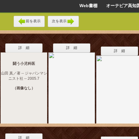
Web書棚 オーテピア高知
前を表示
次を表示
詳 細
詳 細
詳 細
闘う小児科医
山田 真／著 -- ジャパンマシ
ニスト社 -- 2005.7
（画像なし）
詳 細