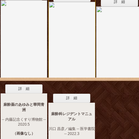
詳 細
詳 細
詳 細
麻酔薬のあゆみと華岡青
洲
麻酔科レジデントマニュ
アル
-- 内藤記念くすり博物館 --
2020.5
川口 昌彦／編集 -- 医学書院
（画像なし）
-- 2022.3