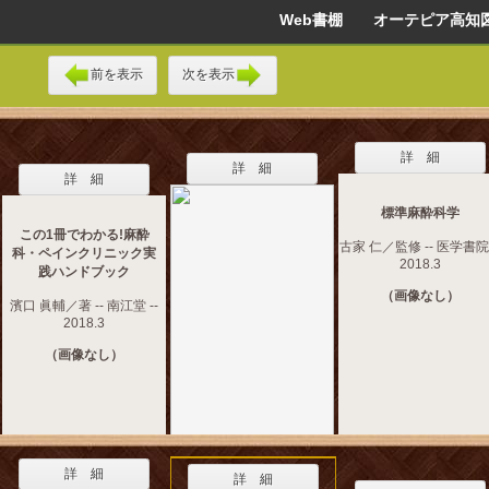
Web書棚 オーテピア高知
前を表示
次を表示
詳 細
詳 細
詳 細
標準麻酔科学
この1冊でわかる!麻酔
古家 仁／監修 -- 医学書院 
科・ペインクリニック実
2018.3
践ハンドブック
（画像なし）
濱口 眞輔／著 -- 南江堂 --
2018.3
（画像なし）
詳 細
詳 細