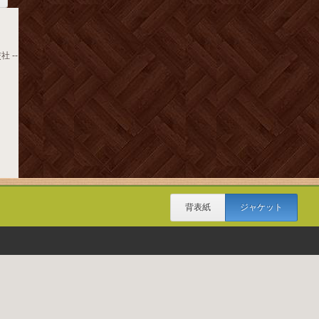
社 --
背表紙
ジャケット