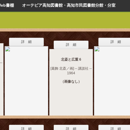
Web書棚 オーテピア高知図書館・高知市民図書館分館・分室
詳 細
詳 細
詳 細
北斎と広重 6
--
[葛飾 北斎／画] -- 講談社 --
1964
（画像なし）
詳 細
詳 細
詳 細