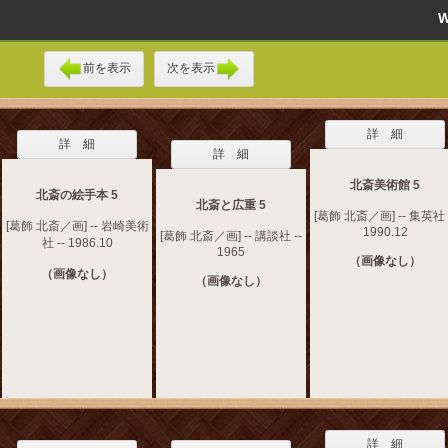
前を表示
次を表示
詳 細
詳 細
詳 細
北斎美術館 5
北斎の絵手本 5
北斎と広重 5
[葛飾 北斎／画] -- 集英社 
[葛飾 北斎／画] -- 岩崎美術
1990.12
[葛飾 北斎／画] -- 講談社 --
社 -- 1986.10
1965
（画像なし）
（画像なし）
（画像なし）
詳 細