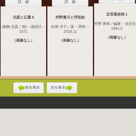
詳 細
詳 細
近世風俗画 1
北斎と広重 8
狩野素川と浮世絵
狩野 博幸／編著 -- 淡交社 
[葛飾 北斎／画] -- 講談社 --
松尾 洋子／著 -- 歴研 --
1991.5
1971
2018.11
（画像なし）
（画像なし）
（画像なし）
前を表示
次を表示