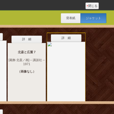
×
閉じる
背表紙
ジャケット
詳 細
詳 細
北斎と広重 7
[葛飾 北斎／画] -- 講談社 --
1971
（画像なし）