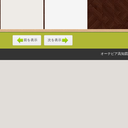
前を表示
次を表示
オーテピア高知図