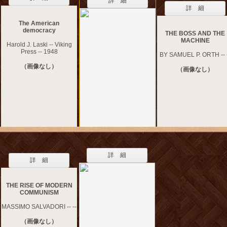
詳 細
詳 細
The American
democracy
THE BOSS AND THE
MACHINE
Harold J. Laski -- Viking
Press -- 1948
BY SAMUEL P. ORTH -- 
（画像なし）
（画像なし）
詳 細
詳 細
THE RISE OF MODERN
COMMUNISM
MASSIMO SALVADORI -- --
（画像なし）