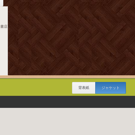
川書店
背表紙
ジャケット