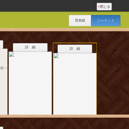
×
閉じる
背表紙
ジャケット
詳 細
詳 細
社 --