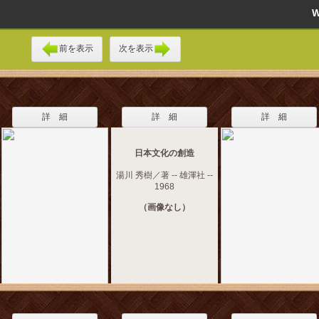
前を表示
次を表示
詳 細
詳 細
詳 細
日本文化の創造
湯川 秀樹／著 -- 雄渾社 --
1968
（画像なし）