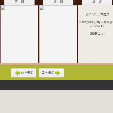
詳 細
詳 細
詳 細
ライバル日本史 2
NHK取材班／編 -- 角川
-- 1994.12
（画像なし）
前を表示
次を表示