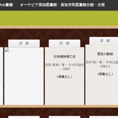
Web書棚 オーテピア高知図書館・高知市民図書館分館・分室
詳 細
詳 細
詳 細
歴史の影絵
日本精神衰亡史
吉村 昭／著 -- 中央公論
吉田 東洲／著 -- 古今評論社
1981.2
-- 1960
（画像なし）
（画像なし）