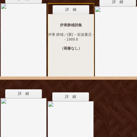
詳 細
詳 細
伊東静雄詩集
伊東 静雄／[著] -- 岩波書店 -
- 1989.8
（画像なし）
詳 細
詳 細