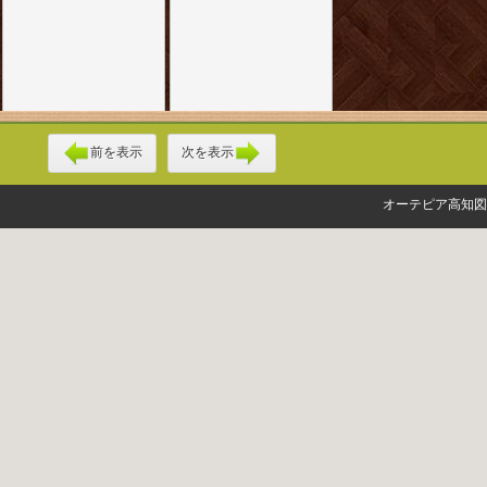
前を表示
次を表示
オーテピア高知図