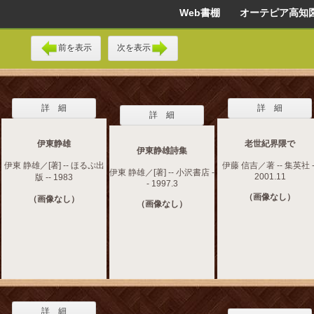
Web書棚 オーテピア高知
前を表示
次を表示
詳 細
詳 細
詳 細
伊東静雄
老世紀界隈で
伊東静雄詩集
伊東 静雄／[著] -- ほるぷ出
伊藤 信吉／著 -- 集英社 -
伊東 静雄／[著] -- 小沢書店 -
2001.11
版 -- 1983
- 1997.3
（画像なし）
（画像なし）
（画像なし）
詳 細