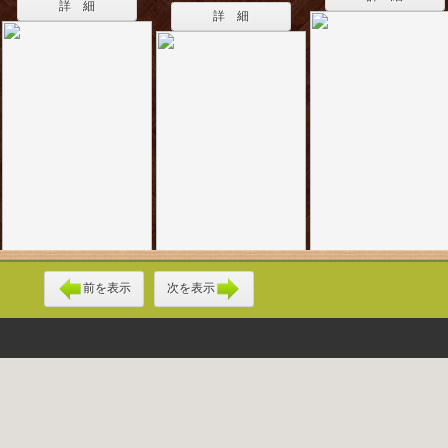
詳 細
詳 細
前を表示
次を表示