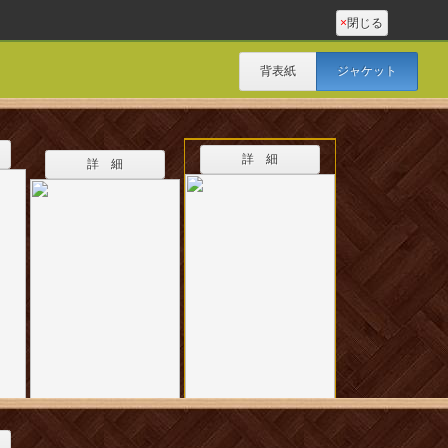
×
閉じる
背表紙
ジャケット
詳 細
詳 細