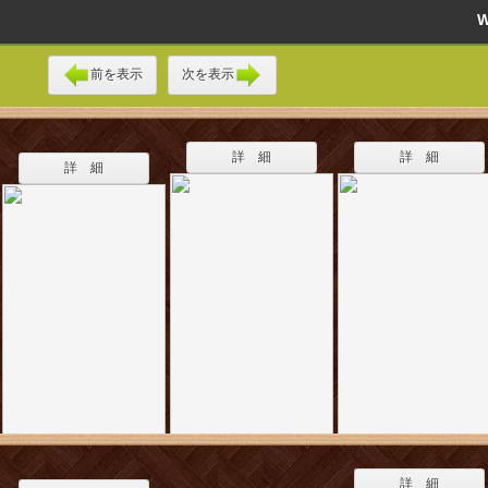
前を表示
次を表示
詳 細
詳 細
詳 細
詳 細