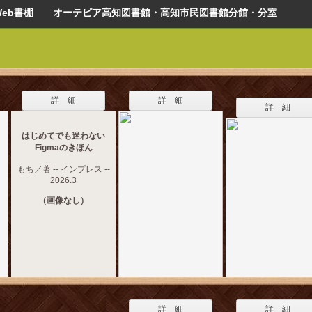
Web書棚 オーテピア高知図書館・高知市民図書館分館・分室
詳 細
詳 細
詳 細
はじめてでも迷わない
Figmaのきほん
もち／著 -- インプレス --
2026.3
（画像なし）
詳 細
詳 細