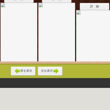
詳 細
前を表示
次を表示