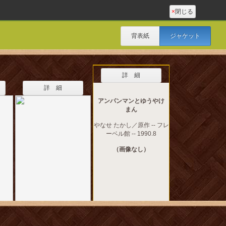
×
閉じる
背表紙
ジャケット
詳 細
詳 細
アンパンマンとゆうやけ
まん
やなせ たかし／原作 -- フレ
ーベル館 -- 1990.8
（画像なし）