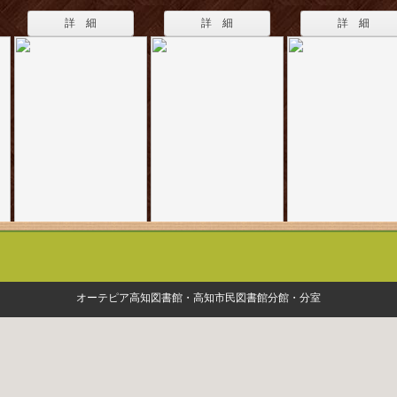
詳 細
詳 細
詳 細
オーテピア高知図書館・高知市民図書館分館・分室