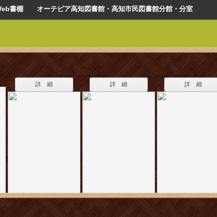
Web書棚 オーテピア高知図書館・高知市民図書館分館・分室
詳 細
詳 細
詳 細