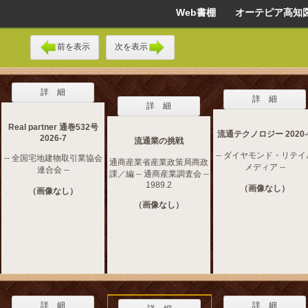
Web書棚 オーテピア高知
前を表示
次を表示
詳 細
詳 細
詳 細
Real partner 通巻532号
流通テクノロジー 2020-
2026-7
流通業の挑戦
-- ダイヤモンド・リテイ
-- 全国宅地建物取引業協会
通商産業省産業政策局商政
メディア --
連合会 --
課／編 -- 通商産業調査会 --
1989.2
（画像なし）
（画像なし）
（画像なし）
詳 細
詳 細