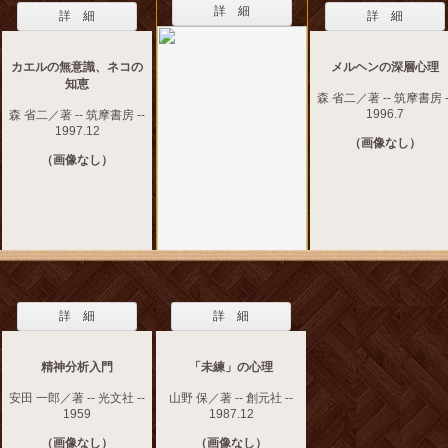
詳 細
詳 細
詳 細
カエルの無意識、ネコの
メルヘンの深層心理
知恵
森 省二／著 -- 筑摩書房 -
1996.7
森 省二／著 -- 筑摩書房 --
1997.12
（画像なし）
（画像なし）
詳 細
詳 細
精神分析入門
「未練」の心理
安田 一郎／著 -- 光文社 --
山野 保／著 -- 創元社 --
1959
1987.12
（画像なし）
（画像なし）