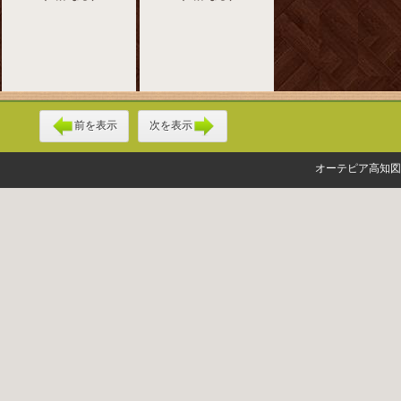
前を表示
次を表示
オーテピア高知図