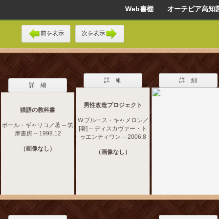
Web書棚 オーテピア高知
前を表示
次を表示
詳 細
詳 細
詳 細
男性改造プロジェクト
猫語の教科書
W.ブルース・キャメロン／
ポール・ギャリコ／著 -- 筑
[著] -- ディスカヴァー・ト
摩書房 -- 1998.12
ゥエンティワン -- 2006.8
（画像なし）
（画像なし）