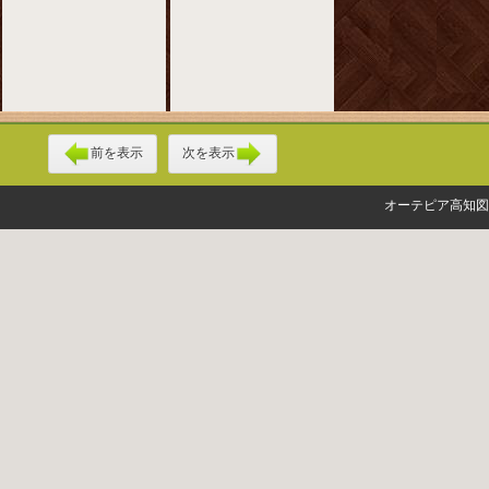
前を表示
次を表示
オーテピア高知図