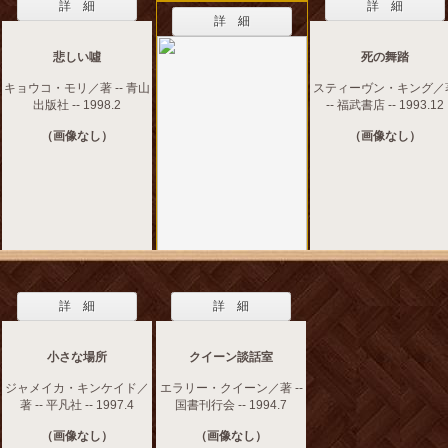
詳 細
詳 細
詳 細
悲しい噓
死の舞踏
キョウコ・モリ／著 -- 青山
スティーヴン・キング／
出版社 -- 1998.2
-- 福武書店 -- 1993.12
（画像なし）
（画像なし）
詳 細
詳 細
小さな場所
クイーン談話室
ジャメイカ・キンケイド／
エラリー・クイーン／著 --
著 -- 平凡社 -- 1997.4
国書刊行会 -- 1994.7
（画像なし）
（画像なし）