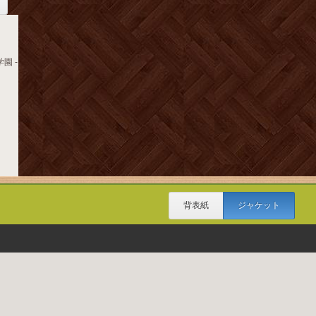
園 -
背表紙
ジャケット