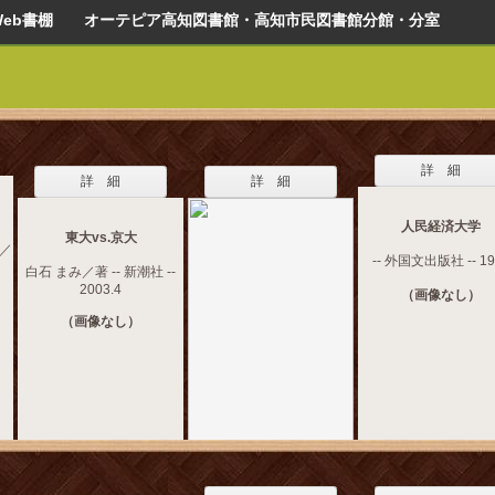
Web書棚 オーテピア高知図書館・高知市民図書館分館・分室
詳 細
詳 細
詳 細
人民経済大学
東大vs.京大
／
-- 外国文出版社 -- 19
白石 まみ／著 -- 新潮社 --
2003.4
（画像なし）
（画像なし）