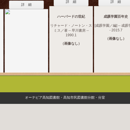
詳 細
詳 細
詳 細
ハーバードの世紀
成蹊学園百年史
リチャード・ノートン・ス
[成蹊学園／編] -- 成蹊学
- 2015.7
ミス／著 -- 早川書房 --
1990.1
（画像なし）
（画像なし）
オーテピア高知図書館・高知市民図書館分館・分室