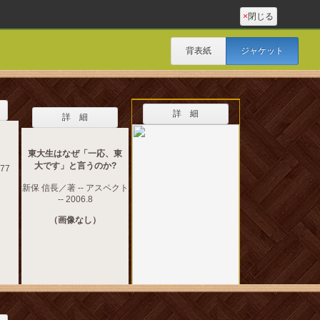
×
閉じる
背表紙
ジャケット
詳 細
詳 細
東大生はなぜ「一応、東
大です」と言うのか?
77
新保 信長／著 -- アスペクト
-- 2006.8
（画像なし）