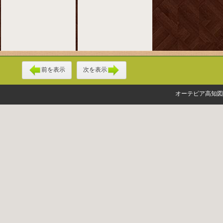
前を表示
次を表示
オーテピア高知図