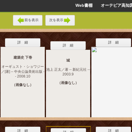
Web書棚 オーテピア高知
前を表示
次を表示
詳 細
詳 細
詳 細
建築史 下巻
城
オーギュスト・ショワジー
池上 正太／著 -- 新紀元社 --
／[著] -- 中央公論美術出版 -
2003.9
- 2008.10
（画像なし）
（画像なし）
詳 細
詳 細