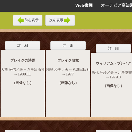
Web書棚 オーテピア高知
前を表示
次を表示
詳 細
詳 細
詳 細
ブレイクの詩霊
ブレイク研究
ウィリアム・ブレイク
大熊 昭信／著 -- 八潮出版社
梅津 済美／著 -- 八潮出版社
熊代 荘歩／著 -- 北星堂
-- 1988.11
-- 1977
-- 1979.3
（画像なし）
（画像なし）
（画像なし）