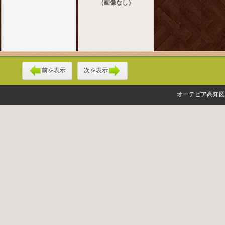
（画像なし）
前を表示
次を表示
オーテピア高知図