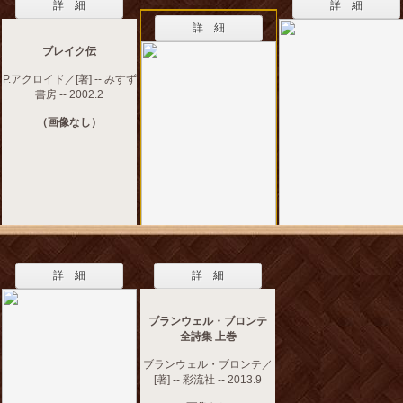
詳 細
詳 細
詳 細
ブレイク伝
P.アクロイド／[著] -- みすず
書房 -- 2002.2
（画像なし）
詳 細
詳 細
ブランウェル・ブロンテ
全詩集 上巻
ブランウェル・ブロンテ／
[著] -- 彩流社 -- 2013.9