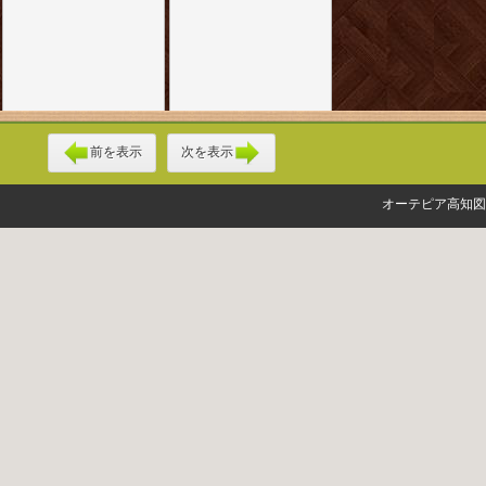
前を表示
次を表示
オーテピア高知図