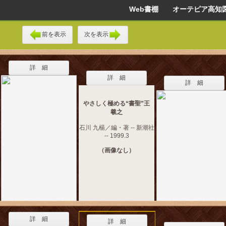
Web書棚 オーテピア高知
前を表示
次を表示
詳 細
詳 細
詳 細
やさしく極める“書聖”王
羲之
石川 九楊／編・著 -- 新潮社
-- 1999.3
（画像なし）
詳 細
詳 細