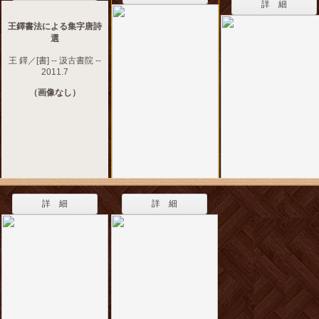
詳 細
王鐸書法による集字唐詩
選
王 鐸／[書] -- 汲古書院 --
2011.7
（画像なし）
詳 細
詳 細