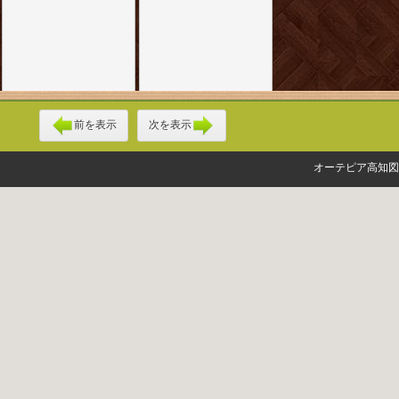
前を表示
次を表示
オーテピア高知図