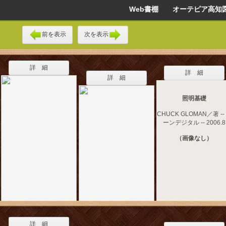
Web書棚 オーテピア高知
前を表示
次を表示
詳 細
詳 細
詳 細
照明基礎
CHUCK GLOMAN／著 --
ーンデジタル -- 2006.8
（画像なし）
詳 細