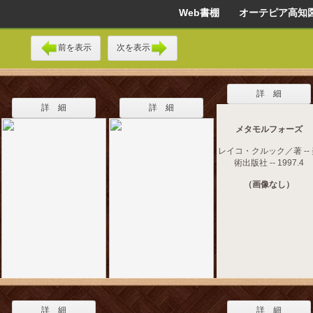
Web書棚 オーテピア高知
前を表示
次を表示
詳 細
詳 細
詳 細
メタモルフォーズ
レイコ・クルック／著 --
術出版社 -- 1997.4
（画像なし）
詳 細
詳 細