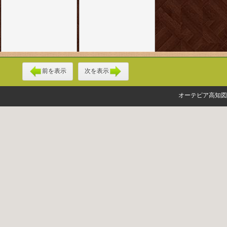
前を表示
次を表示
オーテピア高知図