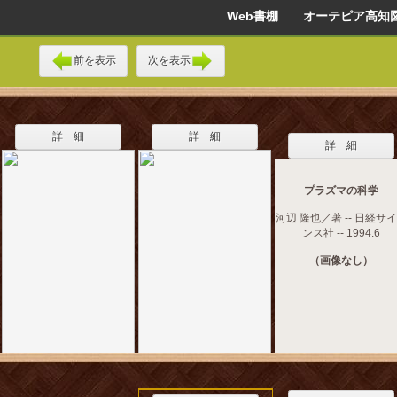
Web書棚 オーテピア高知
前を表示
次を表示
詳 細
詳 細
詳 細
プラズマの科学
河辺 隆也／著 -- 日経サ
ンス社 -- 1994.6
（画像なし）