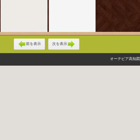
前を表示
次を表示
オーテピア高知図