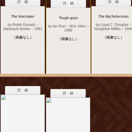
詳 細
詳 細
詳 細
The interloper
The big fisherman
Tough guys
by Robin Donald --
by Lloyd C. Douglas --
by Ian Don -- W.H. Allen --
Harlequin Books -- 1981
Houghton Mifflin -- 194
1986
（画像なし）
（画像なし）
（画像なし）
詳 細
詳 細