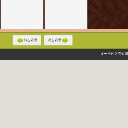
前を表示
次を表示
オーテピア高知図