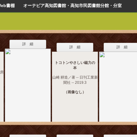
Web書棚 オーテピア高知図書館・高知市民図書館分館・分室
詳 細
詳 細
詳 細
トコトンやさしい磁力の
本
書房
山崎 耕造／著 -- 日刊工業新
聞社 -- 2019.3
（画像なし）