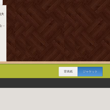
(大
 --
背表紙
ジャケット