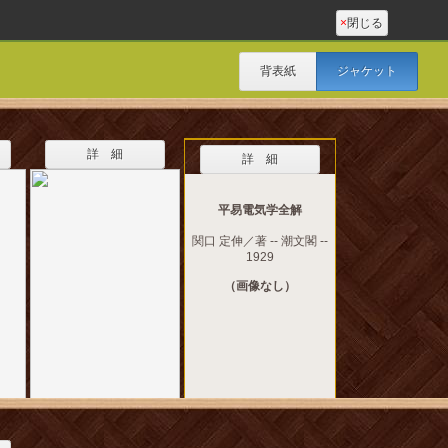
×
閉じる
背表紙
ジャケット
詳 細
詳 細
平易電気学全解
関口 定伸／著 -- 潮文閣 --
1929
（画像なし）