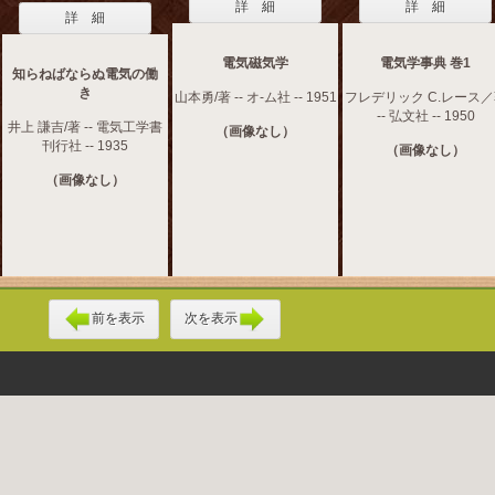
詳 細
詳 細
詳 細
電気磁気学
電気学事典 巻1
知らねばならぬ電気の働
き
山本勇/著 -- オ-ム社 -- 1951
フレデリック C.レース／
-- 弘文社 -- 1950
井上 謙吉/著 -- 電気工学書
（画像なし）
刊行社 -- 1935
（画像なし）
（画像なし）
前を表示
次を表示