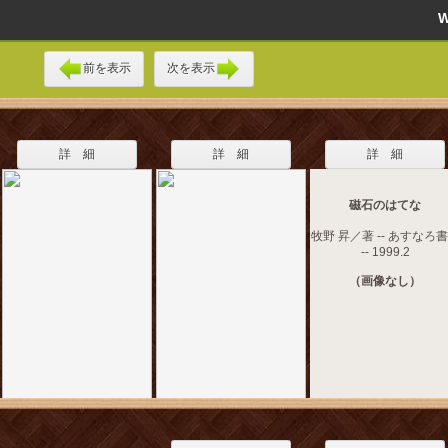
前を表示
次を表示
詳 細
詳 細
詳 細
磁石のはてな
牧野 昇／著 -- あすなろ
-- 1999.2
（画像なし）