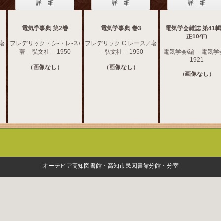
詳 細
詳 細
詳 細
電気学事典 第2巻
電気学事典 巻3
電気学会雑誌 第41輯
正10年)
著
フレデリック・シ-・レ-ス/
フレデリック C.レース／著
著 -- 弘文社 -- 1950
-- 弘文社 -- 1950
電気学会/編 -- 電気学会
1921
（画像なし）
（画像なし）
（画像なし）
オーテピア高知図書館・高知市民図書館分館・分室