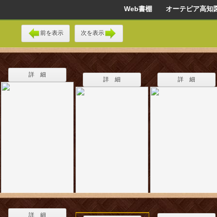
Web書棚 オーテピア高知
前を表示
次を表示
詳 細
詳 細
詳 細
詳 細