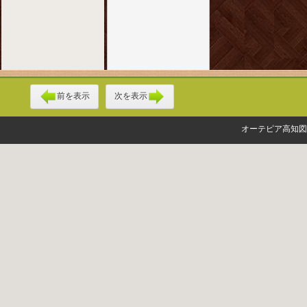
前を表示
次を表示
オーテピア高知図