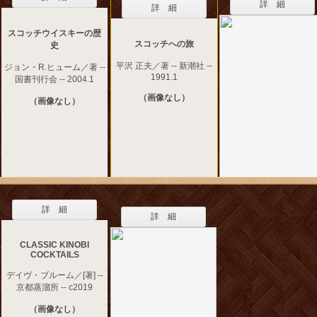
詳 細
詳 細
スコッチウイスキーの歴
スコッチへの旅
史
平沢 正夫／著 -- 新潮社 --
ジョン・R.ヒューム／著 --
1991.1
国書刊行会 -- 2004.1
（画像なし）
（画像なし）
詳 細
詳 細
CLASSIC KINOBI
COCKTAILS
デイヴ・ブルーム／[著] --
京都蒸溜所 -- c2019
（画像なし）