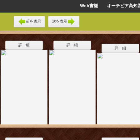
Web書棚 オーテピア高知
前を表示
次を表示
詳 細
詳 細
詳 細