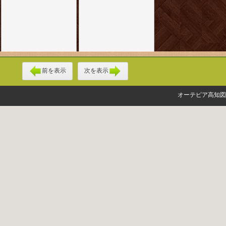
前を表示
次を表示
オーテピア高知図