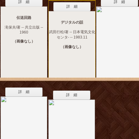
詳 細
詳 細
詳 細
伝送回路
デジタルの話
滝保夫/著 -- 共立出版 --
武田行松/著 -- 日本電気文化
1960
センタ- -- 1983.11
（画像なし）
（画像なし）
詳 細
詳 細