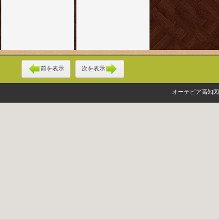
前を表示
次を表示
オーテピア高知図