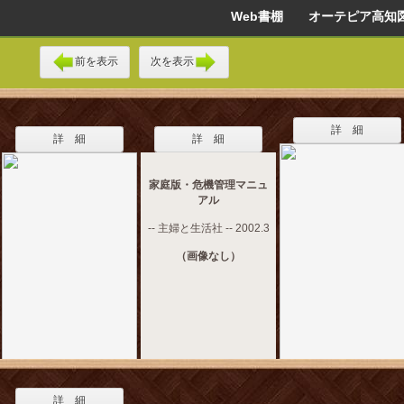
Web書棚 オーテピア高知
前を表示
次を表示
詳 細
詳 細
詳 細
家庭版・危機管理マニュ
アル
-- 主婦と生活社 -- 2002.3
（画像なし）
詳 細