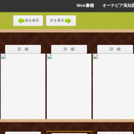
Web書棚 オーテピア高知
前を表示
次を表示
詳 細
詳 細
詳 細