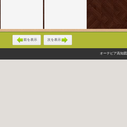
前を表示
次を表示
オーテピア高知図